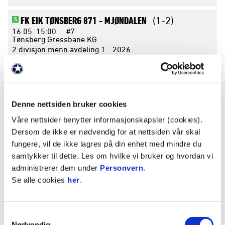
FK EIK TØNSBERG 871 -
MJØNDALEN
(1-2)
S
16.05.
15:00
#7
Tønsberg Gressbane KG
2 divisjon menn avdeling 1 - 2026
MJØNDALEN -
VIDAR
(2-0)
S
10.05.
15:00
#6
Consto Arena
Denne nettsiden bruker cookies
2 divisjon menn avdeling 1 - 2026
Våre nettsider benytter informasjonskapsler (cookies).
Dersom de ikke er nødvendig for at nettsiden vår skal
TRÆFF -
MJØNDALEN
(2-2)
U
fungere, vil de ikke lagres på din enhet med mindre du
03.05.
14:00
#5
Reknesbanen
samtykker til dette. Les om hvilke vi bruker og hvordan vi
2 divisjon menn avdeling 1 - 2026
administrerer dem under
Personvern
.
Se alle cookies
her
.
APRIL 2026
Samtykkevalg
SOTRA -
MJØNDALEN
(4-0)
T
Nødvendig