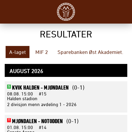
RESULTATER
A-laget
MIF 2
Sparebanken Øst Akademiet.
AUGUST 2026
KVIK HALDEN -
MJØNDALEN
(0-1)
S
08.08.
15:00
#15
Halden stadion
2 divisjon menn avdeling 1 - 2026
MJØNDALEN -
NOTODDEN
(0-1)
T
01.08.
15:00
#14
Consto Arena