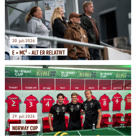
30. juli 2026
E = MC² - ALT ER RELATIVT
29. juli 2026
NORWAY CUP