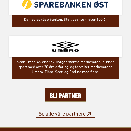
Den personlige banken. Stolt sponsor i over 100 år
Scan Trade AS er et av Norges største merkevarehus innen
sport med over 30 års erfaring, og forvalter merkevarene
Umbro, Fibra, Scott og Proline med flere.
BLI PARTNER
Se alle våre partnere