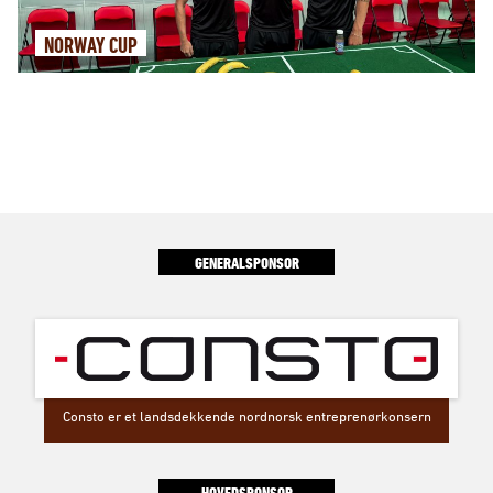
NORWAY CUP
GENERALSPONSOR
Consto er et landsdekkende nordnorsk entreprenørkonsern
HOVEDSPONSOR