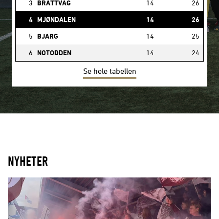
3
BRATTVÅG
14
26
4
MJØNDALEN
14
26
5
BJARG
14
25
6
NOTODDEN
14
24
Se hele tabellen
NYHETER