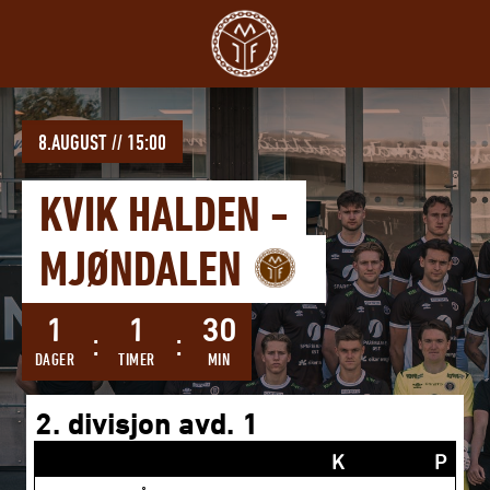
Forsiden
på
miffotball.no
8.AUGUST // 15:00
KVIK HALDEN
-
MJØNDALEN
1
1
30
DAGER
TIMER
MIN
2. divisjon avd. 1
K
P