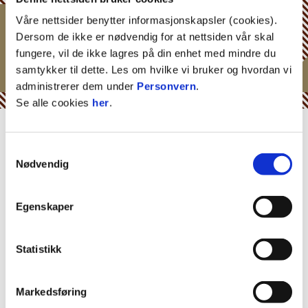
Våre nettsider benytter informasjonskapsler (cookies).
Dersom de ikke er nødvendig for at nettsiden vår skal
fungere, vil de ikke lagres på din enhet med mindre du
samtykker til dette. Les om hvilke vi bruker og hvordan vi
administrerer dem under
Personvern
.
Se alle cookies
her
.
BLI MED PÅ ÅRETS MIF-
LOTTERI!
Samtykkevalg
Nødvendig
MIF starter nå salget til MIF-lotteriet
2025/26. Her kan du vinne b.la
Egenskaper
pengepremier, gavekort på Kiwi,
opphold på Bardøla m.mer. Støtt MIF og
vær med i trekningen om flotte premier
Statistikk
hver uke!
Markedsføring