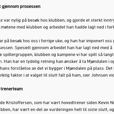
t gjennom prosessen
z var nylig på besøk hos klubben, og gjorde et sterkt inntr
møtene med klubben og arbeidet han hadde lagt ned i for
ar på besøk hos oss i forrige uke, og han har imponert oss
sessen. Spesielt gjennom arbeidet han har lagt ned med å
e spillergruppen, klubben og kampene vi har spilt så lang
. Han har en tydelig retning han ønsker å ta Mjøndalen i o
 hans forståelse av det vi bygger i Mjøndalen på plass. Det
iktig faktor i at valget til slutt falt på ham, sier Johnsen vi
t trenerteam
nde Kristoffersen, som har vært hovedtrener siden Kevin N
ubben, har vært en del av vurderingen helt til siste slutt, og