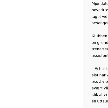
Mjøndale
hovedtre
laget vi
sesongen
Klubben 
en grundi
trenerte
assisten
– Vi har 
sist har 
oss å vær
svært vi
slik at 
en uttale