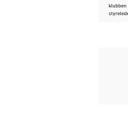
klubben f
styreled