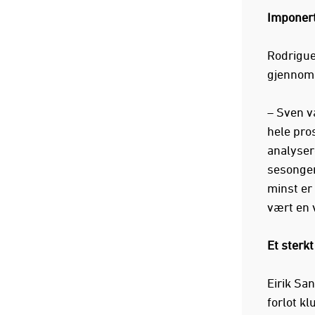
Imponer
Rodrigue
gjennom 
– Sven v
hele pro
analyser
sesongen
minst er
vært en v
Et sterk
Eirik Sa
forlot kl