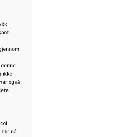
ykk
kant.
 gjennom
t denne
g ikke
 har også
dere.
icol
 blir nå