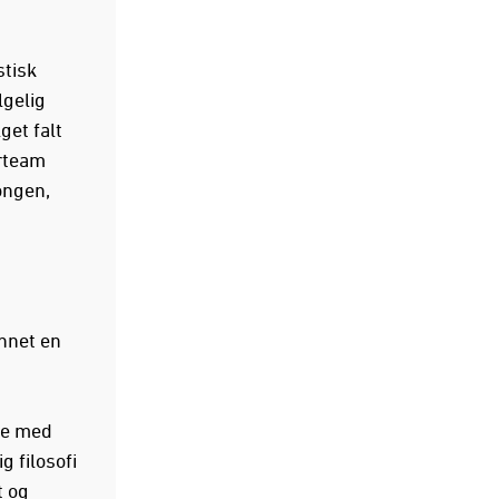
stisk
lgelig
get falt
erteam
ongen,
unnet en
yde med
g filosofi
t og