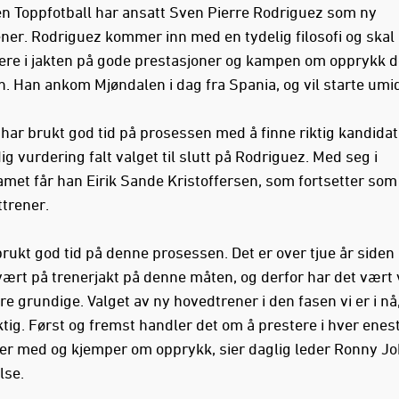
n Toppfotball har ansatt Sven Pierre Rodriguez som ny
ner. Rodriguez kommer inn med en tydelig filosofi og skal
dere i jakten på gode prestasjoner og kampen om opprykk 
. Han ankom Mjøndalen i dag fra Spania, og vil starte umi
har brukt god tid på prosessen med å finne riktig kandidat,
g vurdering falt valget til slutt på Rodriguez. Med seg i
amet får han Eirik Sande Kristoffersen, som fortsetter som
ttrener.
brukt god tid på denne prosessen. Det er over tjue år side
vært på trenerjakt på denne måten, og derfor har det vært v
e grundige. Valget av ny hovedtrener i den fasen vi er i nå,
ktig. Først og fremst handler det om å prestere i hver enes
vi er med og kjemper om opprykk, sier daglig leder Ronny Jo
lse.