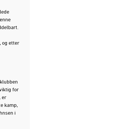
 lede
denne
ddelbart.
 og etter
n klubben
iktig for
 er
te kamp,
hnsen i