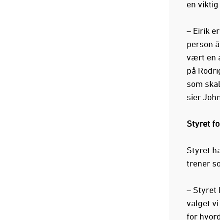
en viktig
– Eirik e
person å
vært en a
på Rodri
som skal
sier Joh
Styret f
Styret h
trener s
– Styret
valget vi
for hvor