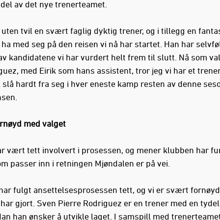
 del av det nye trenerteamet.
r uten tvil en svært faglig dyktig trener, og i tillegg en fanta
 ha med seg på den reisen vi nå har startet. Han har selvfø
v kandidatene vi har vurdert helt frem til slutt. Nå som val
guez, med Eirik som hans assistent, tror jeg vi har et tren
 slå hardt fra seg i hver eneste kamp resten av denne ses
nsen.
ornøyd med valget
ar vært tett involvert i prosessen, og mener klubben har f
om passer inn i retningen Mjøndalen er på vei.
 har fulgt ansettelsesprosessen tett, og vi er svært fornø
 har gjort. Sven Pierre Rodriguez er en trener med en tydeli
dan han ønsker å utvikle laget. I samspill med trenerteame