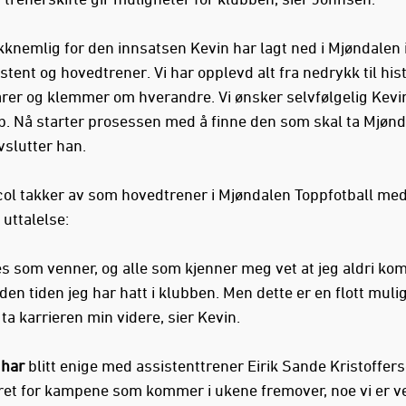
akknemlig for den innsatsen Kevin har lagt ned i Mjøndalen 
tent og hovedtrener. Vi har opplevd alt fra nedrykk til his
årer og klemmer om hverandre. Vi ønsker selvfølgelig Kevin
bb. Nå starter prosessen med å finne den som skal ta Mjøn
vslutter han.
col takker av som hovedtrener i Mjøndalen Toppfotball me
uttalelse:
les som venner, og alle som kjenner meg vet at jeg aldri kom
n tiden jeg har hatt i klubben. Men dette er en flott mulig
 ta karrieren min videre, sier Kevin.
 har
blitt enige med assistenttrener Eirik Sande Kristoffer
ret for kampene som kommer i ukene fremover, noe vi er v