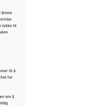
i årene
toriske
 lykke til
dalen
d
mer til å
het for
sen om å
eldig