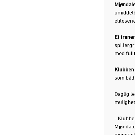
Mjøndale
umiddelba
eliteseri
Et trener
spillerg
med full
Klubben 
som både
Daglig le
mulighet
- Klubben
Mjøndalen
mener et