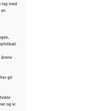
e lag med
i en
ngen,
pfotball.
i årene
ter gir
tvikle
ner og vi