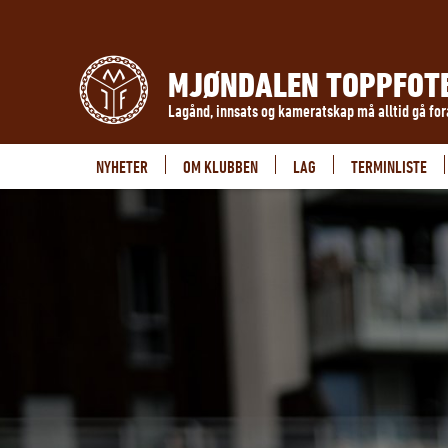
MJØNDALEN TOPPFOT
Lagånd, innsats og kameratskap må alltid gå fo
NYHETER
OM KLUBBEN
LAG
TERMINLISTE