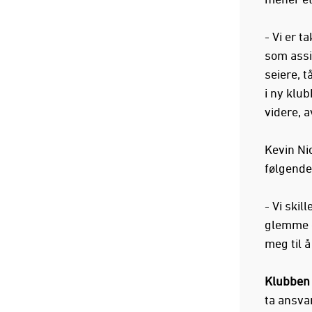
- Vi er t
som assis
seiere, t
i ny klu
videre, a
Kevin Ni
følgende 
- Vi skil
glemme de
meg til å
Klubben
ta ansva