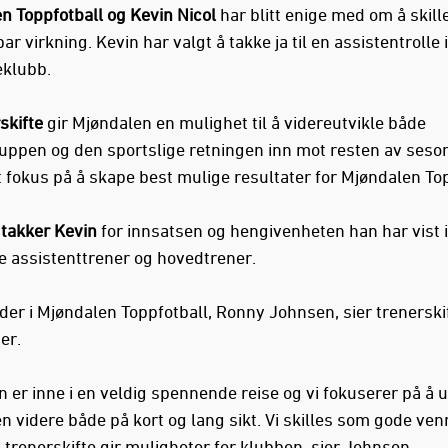
n Toppfotball og Kevin Nicol
har blitt enige med om å skill
r virkning. Kevin har valgt å takke ja til en assistentrolle 
eklubb.
skifte
gir Mjøndalen en mulighet til å videreutvikle både
ruppen og den sportslige retningen inn mot resten av seso
t fokus på å skape best mulige resultater for Mjøndalen Top
takker Kevin
for innsatsen og hengivenheten han har vist 
 assistenttrener og hovedtrener.
der i Mjøndalen Toppfotball, Ronny Johnsen, sier trenerskif
er.
 er inne i en veldig spennende reise og vi fokuserer på å u
 videre både på kort og lang sikt. Vi skilles som gode ven
 trenerskifte gir muligheter for klubben, sier Johnsen.