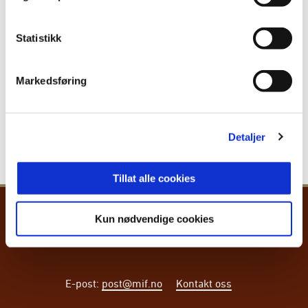
Publisert: 03.06.2026
Statistikk
Skrevet av: Stine-Marie Myklemyr
Kontakt:
stine@mif.no
Markedsføring
Detaljer
Tillat alle cookies
Kun nødvendige cookies
E-post
:
post@mif.no
Kontakt oss