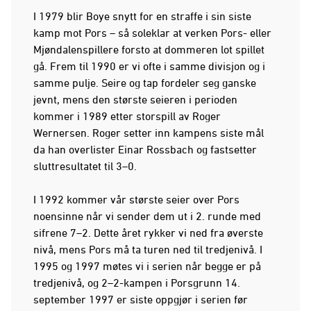
I 1979 blir Boye snytt for en straffe i sin siste
kamp mot Pors – så soleklar at verken Pors- eller
Mjøndalenspillere forsto at dommeren lot spillet
gå. Frem til 1990 er vi ofte i samme divisjon og i
samme pulje. Seire og tap fordeler seg ganske
jevnt, mens den største seieren i perioden
kommer i 1989 etter storspill av Roger
Wernersen. Roger setter inn kampens siste mål
da han overlister Einar Rossbach og fastsetter
sluttresultatet til 3–0.
I 1992 kommer vår største seier over Pors
noensinne når vi sender dem ut i 2. runde med
sifrene 7–2. Dette året rykker vi ned fra øverste
nivå, mens Pors må ta turen ned til tredjenivå. I
1995 og 1997 møtes vi i serien når begge er på
tredjenivå, og 2–2-kampen i Porsgrunn 14.
september 1997 er siste oppgjør i serien før