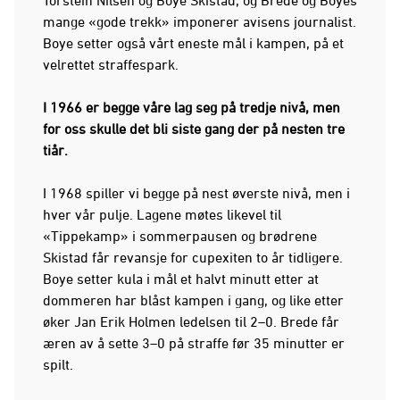
mange «gode trekk» imponerer avisens journalist.
Boye setter også vårt eneste mål i kampen, på et
velrettet straffespark.
I 1966 er begge våre lag seg på tredje nivå, men
for oss skulle det bli siste gang der på nesten tre
tiår.
I 1968 spiller vi begge på nest øverste nivå, men i
hver vår pulje. Lagene møtes likevel til
«Tippekamp» i sommerpausen og brødrene
Skistad får revansje for cupexiten to år tidligere.
Boye setter kula i mål et halvt minutt etter at
dommeren har blåst kampen i gang, og like etter
øker Jan Erik Holmen ledelsen til 2–0. Brede får
æren av å sette 3–0 på straffe før 35 minutter er
spilt.