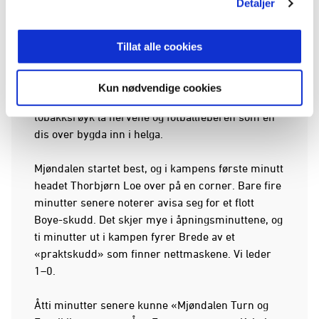
Detaljer
Fotballformann Walter Grinderud fryktet at to
Tillat alle cookies
tyvepakninger ikke ville rekke på søndagen.
Student Boye Skistad var tidlig på plass i
Mjøndalen, selv om han for skolens skyld burde
Kun nødvendige cookies
vært i Bergen. Sammen med formannens
tobakksrøyk lå nervene og fotballfeberen som en
dis over bygda inn i helga.
Mjøndalen startet best, og i kampens første minutt
headet Thorbjørn Loe over på en corner. Bare fire
minutter senere noterer avisa seg for et flott
Boye-skudd. Det skjer mye i åpningsminuttene, og
ti minutter ut i kampen fyrer Brede av et
«praktskudd» som finner nettmaskene. Vi leder
1–0.
Åtti minutter senere kunne «Mjøndalen Turn og