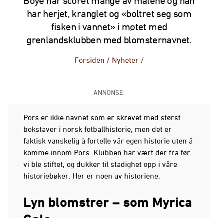
Boye har scoret mange av målene og han
har herjet, kranglet og «boltret seg som
fisken i vannet» i møtet med
grenlandsklubben med blomsternavnet.
Forsiden
/
Nyheter
/
ANNONSE:
Pors er ikke navnet som er skrevet med størst
bokstaver i norsk fotballhistorie, men det er
faktisk vanskelig å fortelle vår egen historie uten å
komme innom Pors. Klubben har vært der fra før
vi ble stiftet, og dukker til stadighet opp i våre
historiebøker. Her er noen av historiene.
Lyn blomstrer – som Myrica