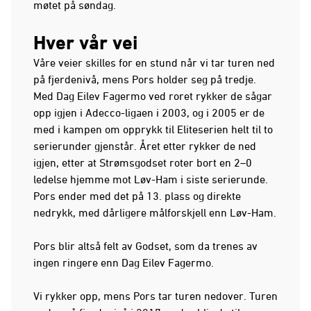
møtet på søndag.
Hver vår vei
Våre veier skilles for en stund når vi tar turen ned
på fjerdenivå, mens Pors holder seg på tredje.
Med Dag Eilev Fagermo ved roret rykker de sågar
opp igjen i Adecco-ligaen i 2003, og i 2005 er de
med i kampen om opprykk til Eliteserien helt til to
serierunder gjenstår. Året etter rykker de ned
igjen, etter at Strømsgodset roter bort en 2–0
ledelse hjemme mot Løv-Ham i siste serierunde.
Pors ender med det på 13. plass og direkte
nedrykk, med dårligere målforskjell enn Løv-Ham.
Pors blir altså felt av Godset, som da trenes av
ingen ringere enn Dag Eilev Fagermo.
Vi rykker opp, mens Pors tar turen nedover. Turen