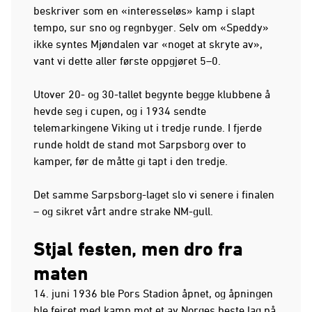
beskriver som en «interesseløs» kamp i slapt
tempo, sur sno og regnbyger. Selv om «Speddy»
ikke syntes Mjøndalen var «noget at skryte av»,
vant vi dette aller første oppgjøret 5–0.
Utover 20- og 30-tallet begynte begge klubbene å
hevde seg i cupen, og i 1934 sendte
telemarkingene Viking ut i tredje runde. I fjerde
runde holdt de stand mot Sarpsborg over to
kamper, før de måtte gi tapt i den tredje.
Det samme Sarpsborg-laget slo vi senere i finalen
– og sikret vårt andre strake NM-gull.
Stjal festen, men dro fra
maten
14. juni 1936 ble Pors Stadion åpnet, og åpningen
ble feiret med kamp mot et av Norges beste lag på