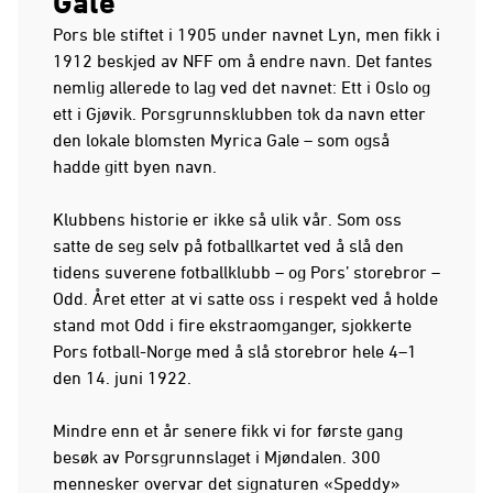
Gale
Pors ble stiftet i 1905 under navnet Lyn, men fikk i
1912 beskjed av NFF om å endre navn. Det fantes
nemlig allerede to lag ved det navnet: Ett i Oslo og
ett i Gjøvik. Porsgrunnsklubben tok da navn etter
den lokale blomsten Myrica Gale – som også
hadde gitt byen navn.
Klubbens historie er ikke så ulik vår. Som oss
satte de seg selv på fotballkartet ved å slå den
tidens suverene fotballklubb – og Pors’ storebror –
Odd. Året etter at vi satte oss i respekt ved å holde
stand mot Odd i fire ekstraomganger, sjokkerte
Pors fotball-Norge med å slå storebror hele 4–1
den 14. juni 1922.
Mindre enn et år senere fikk vi for første gang
besøk av Porsgrunnslaget i Mjøndalen. 300
mennesker overvar det signaturen «Speddy»