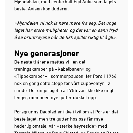
Mjøndalslag, med centerhalf Egil Aulie som lagets
beste. Avisen konkluderer:
«Mjøndalen vil nok la høre mere fra seg. Det unge
laget har store muligheter, og det var en sann fryd
å se bruntrøyene når de fikk spillet riktig til å gli».
Nye generasjoner
De neste ti årene møttes vi i en del
treningskamper på «Kabelbanen» og
«Tippekamper» i sommerpausen, før Pors i 1966
nok en gang satte stopp for vårt cupeventyr i 2.
runde. Det unge laget fra 1955 var ikke like ungt
lenger, men noen nye gutter dukket opp.
Porsgrunns Dagblad er ikke i tvil om at Pors er det
beste laget, men tre gutter hos oss får mye
hederlig omtale. Vår «sterke høyreside» med
Torstein Nilsen og Boye Skistad, og Brede og Boyes