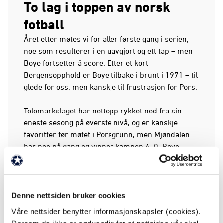
To lag i toppen av norsk
fotball
Året etter møtes vi for aller første gang i serien,
noe som resulterer i en uavgjort og ett tap – men
Boye fortsetter å score. Etter et kort
Bergensopphold er Boye tilbake i brunt i 1971 – til
glede for oss, men kanskje til frustrasjon for Pors.
Telemarkslaget har nettopp rykket ned fra sin
eneste sesong på øverste nivå, og er kanskje
favoritter før møtet i Porsgrunn, men Mjøndalen
har noe på gang og vinner kampen 4–0. Boye
starter og avslutter showet, mens John Marvin og
Brede setter hvert sitt. En frustrert lokalpresse
skriver at Boye «herjet med Porsforsvaret» og
«boltret seg som fisken i vannet mot tafatte
Denne nettsiden bruker cookies
Porsgutter».
Våre nettsider benytter informasjonskapsler (cookies).
Dersom de ikke er nødvendig for at nettsiden vår skal