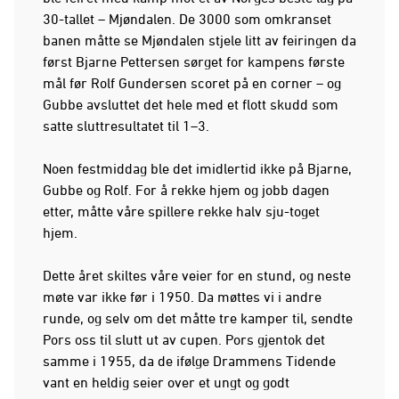
30-tallet – Mjøndalen. De 3000 som omkranset
banen måtte se Mjøndalen stjele litt av feiringen da
først Bjarne Pettersen sørget for kampens første
mål før Rolf Gundersen scoret på en corner – og
Gubbe avsluttet det hele med et flott skudd som
satte sluttresultatet til 1–3.
Noen festmiddag ble det imidlertid ikke på Bjarne,
Gubbe og Rolf. For å rekke hjem og jobb dagen
etter, måtte våre spillere rekke halv sju-toget
hjem.
Dette året skiltes våre veier for en stund, og neste
møte var ikke før i 1950. Da møttes vi i andre
runde, og selv om det måtte tre kamper til, sendte
Pors oss til slutt ut av cupen. Pors gjentok det
samme i 1955, da de ifølge Drammens Tidende
vant en heldig seier over et ungt og godt