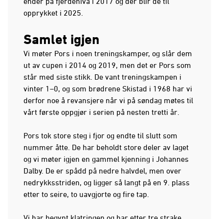
ender på fjerdenivå i 2017 og der blir de til
opprykket i 2025.
Samlet igjen
Vi møter Pors i noen treningskamper, og slår dem
ut av cupen i 2014 og 2019, men det er Pors som
står med siste stikk. De vant treningskampen i
vinter 1–0, og som brødrene Skistad i 1968 har vi
derfor noe å revansjere når vi på søndag møtes til
vårt første oppgjør i serien på nesten tretti år.
Pors tok store steg i fjor og endte til slutt som
nummer åtte. De har beholdt store deler av laget
og vi møter igjen en gammel kjenning i Johannes
Dalby. De er spådd på nedre halvdel, men over
nedrykksstriden, og ligger så langt på en 9. plass
etter to seire, to uavgjorte og fire tap.
Vi har begynt klatringen og har etter tre strake