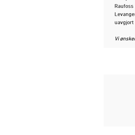
Raufoss 
Levanger
uavgjort
Vi ønsker