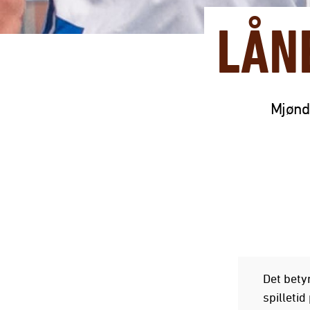
LÅN
Mjønda
Det betyr
spilletid