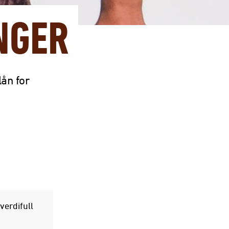
NGER
lån for
verdifull