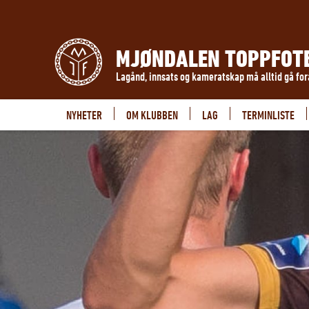
MJØNDALEN TOPPFOT
Lagånd, innsats og kameratskap må alltid gå fo
NYHETER
OM KLUBBEN
LAG
TERMINLISTE