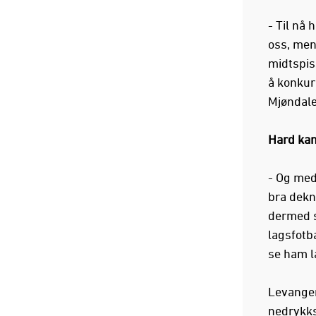
- Til nå
oss, men
midtspiss
å konkur
Mjøndale
Hard ka
- Og med
bra dekni
dermed s
lagsfotba
se ham l
Levanger 
nedrykks