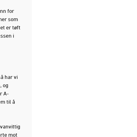
nn for
 mer som
et er tøft
ssen i
å har vi
, og
r A-
m til å
vanvittig
rte mot