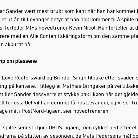
 har Sander vært mest brukt som kant når han har kommet i
 et utlån til Levanger betyr at han nok kommer til å spille
, forteller MIFs hovedtrener Kevin Nicol. Han forteller at d
rere med en Alie Conteh i skåringsform om den samme pla
n akkurat nå.
mp om plassene
 Love Reuterswärd og Brinder Singh tilbake etter skader, s
ng på kantene. I tillegg er Mathias Bringaker på vei tilbake
tiller Sander dessverre et stykke bak i køen når det gjelde
ll for oss. Det vil han derimot få hos Levanger, og vi ser fre
age mål i PostNord-ligaen, sier hovedtreneren.
spilte senest i fjor i OBOS-ligaen, men rykket ned etter et 
drama på slutten av sesongen, da Mats Pedersens mål bo