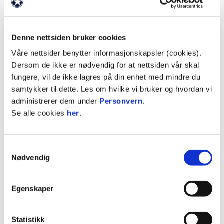
å lære.
Trenere på campen vil være fra akademiet til
Denne nettsiden bruker cookies
Mjøndalen Toppfotball.
Våre nettsider benytter informasjonskapsler (cookies).
Dersom de ikke er nødvendig for at nettsiden vår skal
Praktisk info:
fungere, vil de ikke lagres på din enhet med mindre du
samtykker til dette. Les om hvilke vi bruker og hvordan vi
Tid: 22. - 24. juni (kl 10.00-14.00)
administrerer dem under
Personvern
.
Se alle cookies
her
.
Sted: Consto Arena
Bespisning: VIPen
Samtykkevalg
Nødvendig
Oppmøte: 09.30 på Consto Arena
Egenskaper
Dagsvarighet: 10.00-14.00
Deltakeravgift: Kr 1100,- (Søskenrabatt)
Statistikk