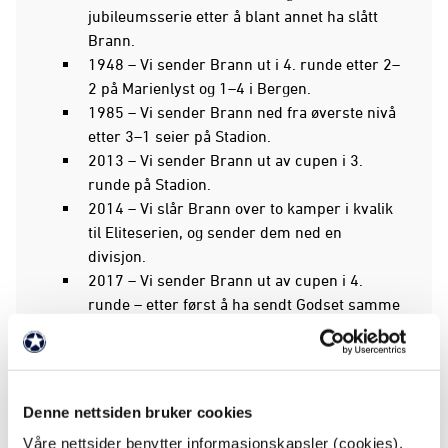
jubileumsserie etter å blant annet ha slått
Brann.
1948 – Vi sender Brann ut i 4. runde etter 2–
2 på Marienlyst og 1–4 i Bergen.
1985 – Vi sender Brann ned fra øverste nivå
etter 3–1 seier på Stadion.
2013 – Vi sender Brann ut av cupen i 3.
runde på Stadion.
2014 – Vi slår Brann over to kamper i kvalik
til Eliteserien, og sender dem ned en
divisjon.
2017 – Vi sender Brann ut av cupen i 4.
runde – etter først å ha sendt Godset samme
vei.
Det har selvsagt vært flere møter enn disse, og det
har også vært mange deilige seire både på Stadion
Denne nettsiden bruker cookies
og på Consto – særlig i de senere år. Samt ett stygt
Våre nettsider benytter informasjonskapsler (cookies).
tap eller to …