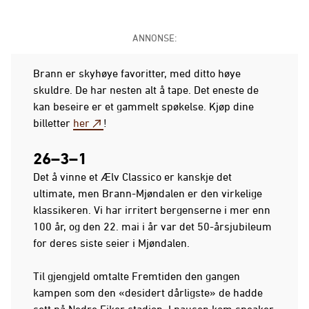
ANNONSE:
Brann er skyhøye favoritter, med ditto høye
skuldre. De har nesten alt å tape. Det eneste de
kan beseire er et gammelt spøkelse. Kjøp dine
billetter
her
!
26–3–1
Det å vinne et Ælv Classico er kanskje det
ultimate, men Brann-Mjøndalen er den virkelige
klassikeren. Vi har irritert bergenserne i mer enn
100 år, og den 22. mai i år var det 50-årsjubileum
for deres siste seier i Mjøndalen.
Til gjengjeld omtalte Fremtiden den gangen
kampen som den «desidert dårligste» de hadde
sett på Nedre Eiker stadion. I pausen kom speaker