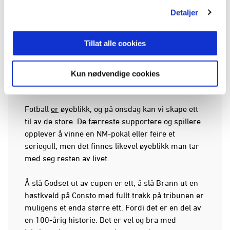
Detaljer
Dere skal nyte denne kvelden og denne kampen.
Husk Ælv Classico. Finn frem den følelsen dere
Tillat alle cookies
hadde da dere sendte Godset ut av cupen –
euforien og feiringen med fansen. Gjenopplev
øyeblikket da Øy reddet straffen til Westerlund, og
Kun nødvendige cookies
Consto eksploderte i et deilig kaos.
Fotball
er
øyeblikk, og på onsdag kan vi skape ett
til av de store. De færreste supportere og spillere
opplever å vinne en NM-pokal eller feire et
seriegull, men det finnes likevel øyeblikk man tar
med seg resten av livet.
Å slå Godset ut av cupen er ett, å slå Brann ut en
høstkveld på Consto med fullt trøkk på tribunen er
muligens et enda større ett. Fordi det er en del av
en 100-årig historie. Det er vel og bra med