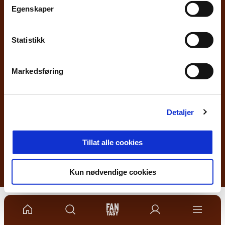
Facebook
Instagram
Twitter
Egenskaper
Statistikk
Abonner på nyhetsbrev fra Mjøndalen Toppfotbal
PÅMELDING
Markedsføring
Detaljer
Lagånd, innsats og kameratskap må alltid gå foran
Tillat alle cookies
Vilkår og betingelser
Personvern
Kun nødvendige cookies