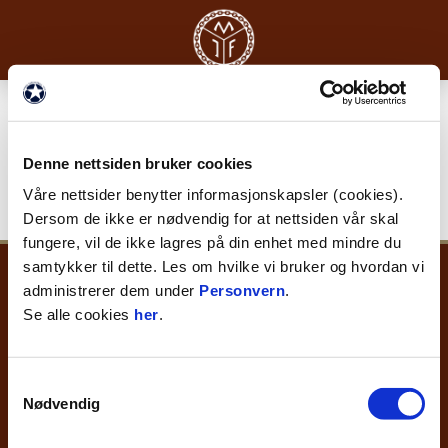
SPILLERE
Denne nettsiden bruker cookies
A-laget
MIF 2
Sparebanken Øst Akademiet.
Våre nettsider benytter informasjonskapsler (cookies).
Dersom de ikke er nødvendig for at nettsiden vår skal
fungere, vil de ikke lagres på din enhet med mindre du
samtykker til dette. Les om hvilke vi bruker og hvordan vi
administrerer dem under
Personvern
.
Se alle cookies
her
.
Samtykkevalg
E-post
:
post@mif.no
Kontakt oss
Nødvendig