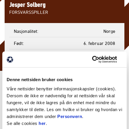
Jesper Solberg
FORSVARSSPILLER
Nasjonalitet
Norge
Født
6. februar 2008
Mål
0
Gule kort
1
Røde kort
0
Denne nettsiden bruker cookies
Våre nettsider benytter informasjonskapsler (cookies).
Kamper spilt
12
Dersom de ikke er nødvendig for at nettsiden vår skal
fungere, vil de ikke lagres på din enhet med mindre du
Minutter
953
samtykker til dette. Les om hvilke vi bruker og hvordan vi
Byttet inn
1
administrerer dem under
Personvern
.
Se alle cookies
her
.
Byttet ut
3