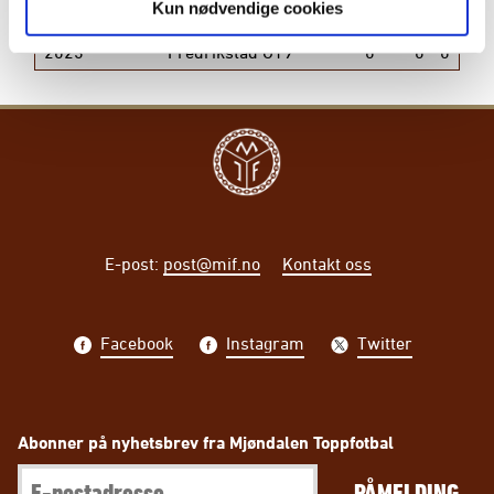
Kun nødvendige cookies
2023
Norge U15
3
0
0
0
2023
Fredrikstad G19
0
0
0
E-post
:
post@mif.no
Kontakt oss
Facebook
Instagram
Twitter
Abonner på nyhetsbrev fra Mjøndalen Toppfotbal
PÅMELDING